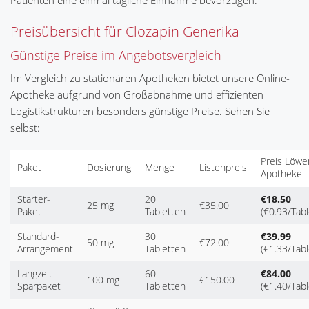
Patienten eine einmal tägliche Einnahme bevorzugen.
Preisübersicht für Clozapin Generika
Günstige Preise im Angebotsvergleich
Im Vergleich zu stationären Apotheken bietet unsere Online-
Apotheke aufgrund von Großabnahme und effizienten
Logistikstrukturen besonders günstige Preise. Sehen Sie
selbst:
Preis Löwe
Paket
Dosierung
Menge
Listenpreis
Apotheke
Starter-
20
€18.50
25 mg
€35.00
Paket
Tabletten
(€0.93/Tabl
Standard-
30
€39.99
50 mg
€72.00
Arrangement
Tabletten
(€1.33/Tabl
Langzeit-
60
€84.00
100 mg
€150.00
Sparpaket
Tabletten
(€1.40/Tabl