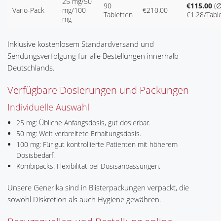
25 mg/50
90
€115.00
(
Vario-Pack
mg/100
€210.00
Tabletten
€1.28/Table
mg
Inklusive kostenlosem Standardversand und
Sendungsverfolgung für alle Bestellungen innerhalb
Deutschlands.
Verfügbare Dosierungen und Packungen
Individuelle Auswahl
25 mg: Übliche Anfangsdosis, gut dosierbar.
50 mg: Weit verbreitete Erhaltungsdosis.
100 mg: Für gut kontrollierte Patienten mit höherem
Dosisbedarf.
Kombipacks: Flexibilität bei Dosisanpassungen.
Unsere Generika sind in Blisterpackungen verpackt, die
sowohl Diskretion als auch Hygiene gewähren.