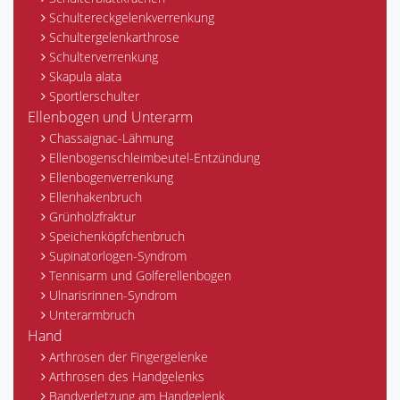
Schultereckgelenkverrenkung
Schultergelenkarthrose
Schulterverrenkung
Skapula alata
Sportlerschulter
Ellenbogen und Unterarm
Chassaignac-Lähmung
Ellenbogenschleimbeutel-Entzündung
Ellenbogenverrenkung
Ellenhakenbruch
Grünholzfraktur
Speichenköpfchenbruch
Supinatorlogen-Syndrom
Tennisarm und Golferellenbogen
Ulnarisrinnen-Syndrom
Unterarmbruch
Hand
Arthrosen der Fingergelenke
Arthrosen des Handgelenks
Bandverletzung am Handgelenk