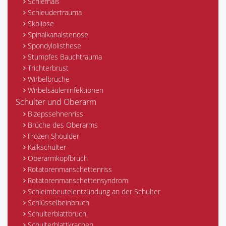
Schiefhals
Schleudertrauma
Skoliose
Spinalkanalstenose
Spondylolisthese
Stumpfes Bauchtrauma
Trichterbrust
Wirbelbrüche
Wirbelsäuleninfektionen
Schulter und Oberarm
Bizepssehnenriss
Brüche des Oberarms
Frozen Shoulder
Kalkschulter
Oberarmkopfbruch
Rotatorenmanschettenriss
Rotatorenmanschettensyndrom
Schleimbeutelentzündung an der Schulter
Schlüsselbeinbruch
Schulterblattbruch
Schulterblattkrachen