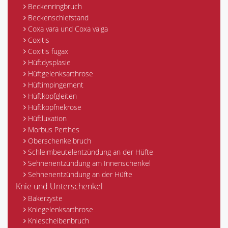
Beckenringbruch
Beckenschiefstand
Coxa vara und Coxa valga
Coxitis
Coxitis fugax
Hüftdysplasie
Hüftgelenksarthrose
Hüftimpingement
Hüftkopfgleiten
Hüftkopfnekrose
Hüftluxation
Morbus Perthes
Oberschenkelbruch
Schleimbeutelentzündung an der Hüfte
Sehnenentzündung am Innenschenkel
Sehnenentzündung an der Hüfte
Knie und Unterschenkel
Bakerzyste
Kniegelenksarthrose
Kniescheibenbruch