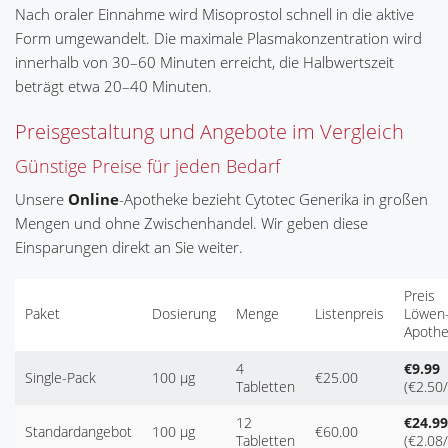
Nach oraler Einnahme wird Misoprostol schnell in die aktive
Form umgewandelt. Die maximale Plasmakonzentration wird
innerhalb von 30–60 Minuten erreicht, die Halbwertszeit
beträgt etwa 20–40 Minuten.
Preisgestaltung und Angebote im Vergleich
Günstige Preise für jeden Bedarf
Unsere
Online
-Apotheke bezieht Cytotec Generika in großen
Mengen und ohne Zwischenhandel. Wir geben diese
Einsparungen direkt an Sie weiter.
Preis
Paket
Dosierung
Menge
Listenpreis
Löwen
Apoth
4
€9.99
Single-Pack
100 µg
€25.00
Tabletten
(€2.50/
12
€24.99
Standardangebot
100 µg
€60.00
Tabletten
(€2.08/