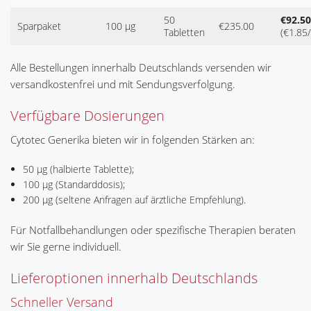
50
€92.50
Sparpaket
100 µg
€235.00
Tabletten
(€1.85/
Alle Bestellungen innerhalb Deutschlands versenden wir
versandkostenfrei und mit Sendungsverfolgung.
Verfügbare Dosierungen
Cytotec Generika bieten wir in folgenden Stärken an:
50 µg (halbierte Tablette);
100 µg (Standarddosis);
200 µg (seltene Anfragen auf ärztliche Empfehlung).
Für Notfallbehandlungen oder spezifische Therapien beraten
wir Sie gerne individuell.
Lieferoptionen innerhalb Deutschlands
Schneller Versand