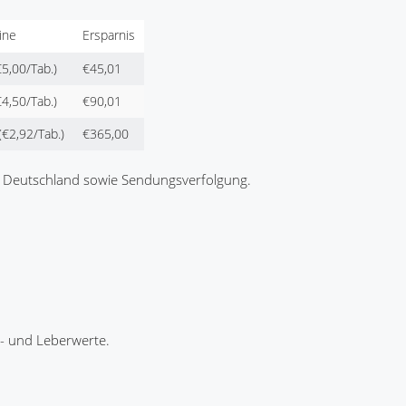
ine
Ersparnis
5,00/Tab.)
€45,01
4,50/Tab.)
€90,01
(€2,92/Tab.)
€365,00
nz Deutschland sowie Sendungsverfolgung.
t- und Leberwerte.