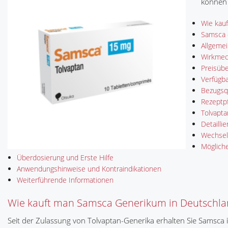
können 
Wie kau
Samsca o
Allgemei
Wirkmec
Preisübe
Verfügb
Bezugsq
Rezeptpf
Tolvapta
Detaillie
Wechsel
Möglich
Überdosierung und Erste Hilfe
Anwendungshinweise und Kontraindikationen
Weiterführende Informationen
Wie kauft man Samsca Generikum in Deutschla
Seit der Zulassung von Tolvaptan-Generika erhalten Sie Samsca i