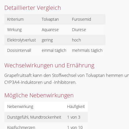
Detaillierter Vergleich
Kriterium
Tolvaptan
Furosemid
Wirkung
Aquarese
Diurese
Elektrolytverlust
gering
hoch
Dosisintervall
einmal täglich
mehrmals täglich
Wechselwirkungen und Ernährung
Grapefruitsaft kann den Stoffwechsel von Tolvaptan hemmen un
CYP3A4-Induktoren und -Inhibitoren.
Mögliche Nebenwirkungen
Nebenwirkung
Häufigkeit
Durstgefühl, Mundtrockenheit
1 von 3
Kopfschmerzen
1 von 10