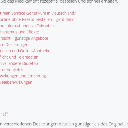
Sie das Medikament rezeptfrei bestellen und schnell erhalten.
ft man Samsca Generikum in Deutschland?
nline ohne Rezept bestellen – geht das?
ne Informationen zu Tolvaptan
hanismus und Effekte
rsicht – günstige Angebote
are Dosierungen
uellen und Online-Apotheke
licht und Telemedizin
n vs. andere Diuretika
rter Vergleich
wirkungen und Ernährung
e Nebenwirkungen
nd?
n verschiedenen Dosierungen deutlich günstiger als das Original. I