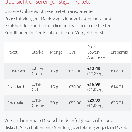
Übersicht unserer günstigen Pakete
Unsere Online-Apotheke bietet transparente
Preisstaffelungen. Dank wegfallender Ladenmiete und
Großhandelskonditionen können wir Ihnen die besten
Konditionen in Deutschland bieten. Vergleichen Sie:
Preis
Paket
Stärke
Menge
UVP
Löwen-
Ersparnis
Apotheke
0,05%
€12,49
Einsteiger
15 g
€25,00
€12,51
Creme
(€0,83/g)
0,1%
€15,99
Standard
15 g
€30,00
€14,01
Gel
(€1,07/g)
0,1%
€29,99
Sparpaket
30 g
€55,00
€25,01
Creme
(€1,00/g)
Versand innerhalb Deutschlands erfolgt kostenfrei und
diskret. Sie erhalten eine Sendungsverfolgung zu jedem Paket.