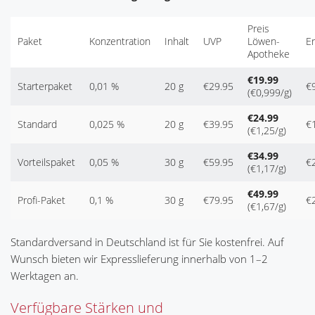
Preis
Paket
Konzentration
Inhalt
UVP
Löwen-
Er
Apotheke
€19.99
Starterpaket
0,01 %
20 g
€29.95
€
(€0,999/g)
€24.99
Standard
0,025 %
20 g
€39.95
€
(€1,25/g)
€34.99
Vorteilspaket
0,05 %
30 g
€59.95
€
(€1,17/g)
€49.99
Profi-Paket
0,1 %
30 g
€79.95
€
(€1,67/g)
Standardversand in Deutschland ist für Sie kostenfrei. Auf
Wunsch bieten wir Expresslieferung innerhalb von 1–2
Werktagen an.
Verfügbare Stärken und