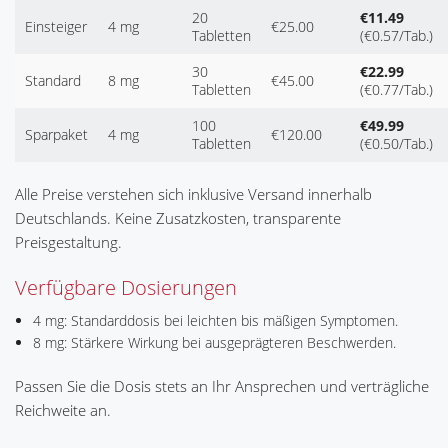
20
€11.49
Einsteiger
4 mg
€25.00
Tabletten
(€0.57/Tab.)
30
€22.99
Standard
8 mg
€45.00
Tabletten
(€0.77/Tab.)
100
€49.99
Sparpaket
4 mg
€120.00
Tabletten
(€0.50/Tab.)
Alle Preise verstehen sich inklusive Versand innerhalb
Deutschlands. Keine Zusatzkosten, transparente
Preisgestaltung.
Verfügbare Dosierungen
4 mg: Standarddosis bei leichten bis mäßigen Symptomen.
8 mg: Stärkere Wirkung bei ausgeprägteren Beschwerden.
Passen Sie die Dosis stets an Ihr Ansprechen und verträgliche
Reichweite an.