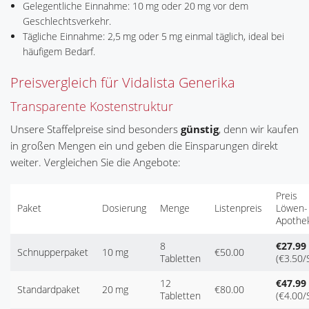
Gelegentliche Einnahme: 10 mg oder 20 mg vor dem
Geschlechtsverkehr.
Tägliche Einnahme: 2,5 mg oder 5 mg einmal täglich, ideal bei
häufigem Bedarf.
Preisvergleich für Vidalista Generika
Transparente Kostenstruktur
Unsere Staffelpreise sind besonders
günstig
, denn wir kaufen
in großen Mengen ein und geben die Einsparungen direkt
weiter. Vergleichen Sie die Angebote:
Preis
Paket
Dosierung
Menge
Listenpreis
Löwen-
Apothe
8
€27.99
Schnupperpaket
10 mg
€50.00
Tabletten
(€3.50/S
12
€47.99
Standardpaket
20 mg
€80.00
Tabletten
(€4.00/S