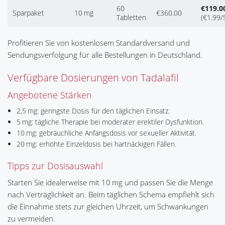
60
€119.0
Sparpaket
10 mg
€360.00
Tabletten
(€1.99/S
Profitieren Sie von kostenlosem Standardversand und
Sendungsverfolgung für alle Bestellungen in Deutschland.
Verfügbare Dosierungen von Tadalafil
Angebotene Stärken
2,5 mg: geringste Dosis für den täglichen Einsatz.
5 mg: tägliche Therapie bei moderater erektiler Dysfunktion.
10 mg: gebräuchliche Anfangsdosis vor sexueller Aktivität.
20 mg: erhöhte Einzeldosis bei hartnäckigen Fällen.
Tipps zur Dosisauswahl
Starten Sie idealerweise mit 10 mg und passen Sie die Menge
nach Verträglichkeit an. Beim täglichen Schema empfiehlt sich
die Einnahme stets zur gleichen Uhrzeit, um Schwankungen
zu vermeiden.