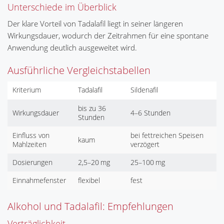
Unterschiede im Überblick
Der klare Vorteil von Tadalafil liegt in seiner längeren
Wirkungsdauer, wodurch der Zeitrahmen für eine spontane
Anwendung deutlich ausgeweitet wird.
Ausführliche Vergleichstabellen
Kriterium
Tadalafil
Sildenafil
bis zu 36
Wirkungsdauer
4–6 Stunden
Stunden
Einfluss von
bei fettreichen Speisen
kaum
Mahlzeiten
verzögert
Dosierungen
2,5–20 mg
25–100 mg
Einnahmefenster
flexibel
fest
Alkohol und Tadalafil: Empfehlungen
Verträglichkeit