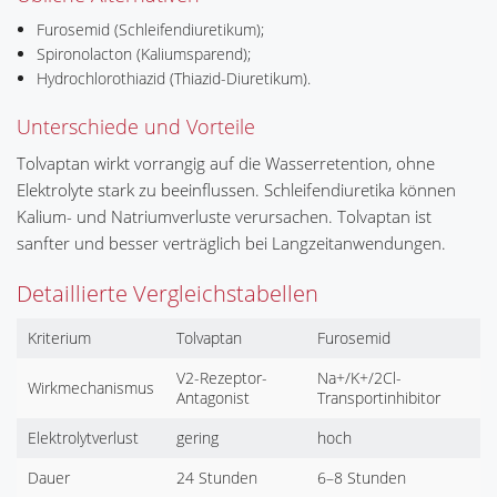
Furosemid (Schleifendiuretikum);
Spironolacton (Kaliumsparend);
Hydrochlorothiazid (Thiazid-Diuretikum).
Unterschiede und Vorteile
Tolvaptan wirkt vorrangig auf die Wasser­retention, ohne
Elektrolyte stark zu beeinflussen. Schleifendiuretika können
Kalium- und Natriumverluste verursachen. Tolvaptan ist
sanfter und besser verträglich bei Langzeitanwendungen.
Detaillierte Vergleichstabellen
Kriterium
Tolvaptan
Furosemid
V2-Rezeptor-
Na+/K+/2Cl-
Wirkmechanismus
Antagonist
Transportinhibitor
Elektrolytverlust
gering
hoch
Dauer
24 Stunden
6–8 Stunden