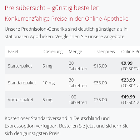
Preisübersicht – günstig bestellen
Konkurrenzfähige Preise in der Online-Apotheke
Unsere Prednisolon-Generika sind deutlich günstiger als in
stationären Apotheken. Vergleichen Sie unsere Angebote:
Paket
Dosierung
Menge
Listenpreis
Online-Pr
20
€9.99
Starterpaket
5 mg
€15.00
Tabletten
(€0.50/Ta
30
€23.99
Standardpaket
10 mg
€36.00
Tabletten
(€0.80/Ta
100
€49.99
Vorteilspaket
5 mg
€75.00
Tabletten
(€0.50/Ta
Kostenloser Standardversand in Deutschland und
Expressoption verfügbar. Bestellen Sie jetzt und sichern Sie
sich den günstigsten Preis!